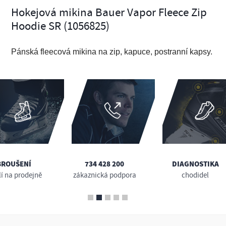
Hokejová mikina Bauer Vapor Fleece Zip
Hoodie SR (1056825)
Pánská fleecová mikina na zip, kapuce, postranní kapsy.
BROUŠENÍ
734 428 200
DIAGNOSTIKA
lí na prodejně
zákaznická podpora
chodidel