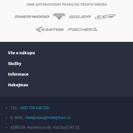
JSME AUTORIZOVANÝ PRODEJCE TĚCHTO ZNAČEK
Vše o nákupu
Služby
Informace
Hokejmax
TEL:
+420 734 428 200
E-MAIL:
hokejmax@hokejmax.cz
ADRESA: Kamenice 86, Náchod 547 01