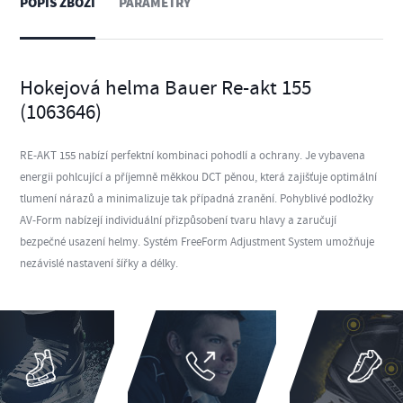
POPIS ZBOŽÍ
PARAMETRY
Hokejová helma Bauer Re-akt 155
(1063646)
RE-AKT 155 nabízí perfektní kombinaci pohodlí a ochrany. Je vybavena
energii pohlcující a příjemně měkkou DCT pěnou, která zajišťuje optimální
tlumení nárazů a minimalizuje tak případná zranění. Pohyblivé podložky
AV-Form nabízejí individuální přizpůsobení tvaru hlavy a zaručují
bezpečné usazení helmy. Systém FreeForm Adjustment System umožňuje
nezávislé nastavení šířky a délky.