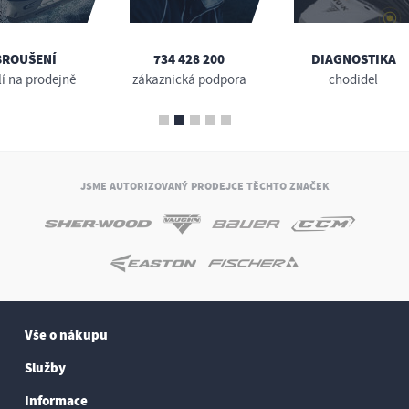
BROUŠENÍ
734 428 200
DIAGNOSTIKA
lí na prodejně
zákaznická podpora
chodidel
JSME AUTORIZOVANÝ PRODEJCE TĚCHTO ZNAČEK
Vše o nákupu
Služby
Informace