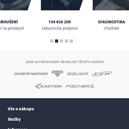
BROUŠENÍ
734 428 200
DIAGNOSTIKA
lí na prodejně
zákaznická podpora
chodidel
JSME AUTORIZOVANÝ PRODEJCE TĚCHTO ZNAČEK
Vše o nákupu
Služby