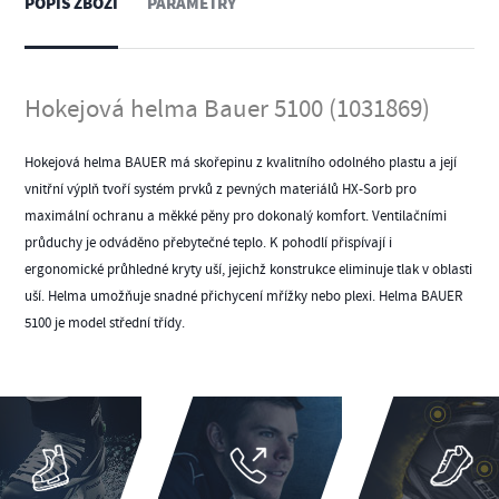
POPIS ZBOŽÍ
PARAMETRY
Hokejová helma Bauer 5100 (1031869)
Hokejová helma BAUER má skořepinu z kvalitního odolného plastu a její
vnitřní výplň tvoří systém prvků z pevných materiálů HX-Sorb pro
maximální ochranu a měkké pěny pro dokonalý komfort. Ventilačními
průduchy je odváděno přebytečné teplo. K pohodlí přispívají i
ergonomické průhledné kryty uší, jejichž konstrukce eliminuje tlak v oblasti
uší. Helma umožňuje snadné přichycení mřížky nebo plexi. Helma BAUER
5100 je model střední třídy.