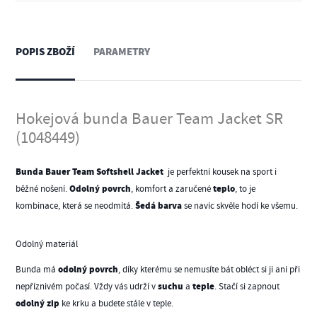
POPIS ZBOŽÍ
PARAMETRY
Hokejová bunda Bauer Team Jacket SR
(1048449)
Bunda Bauer Team Softshell Jacket
je perfektní kousek na sport i
Odolný povrch
teplo
běžné nošení.
, komfort a zaručené
, to je
Šedá barva
kombinace, která se neodmítá.
se navíc skvěle hodí ke všemu.
Odolný materiál
odolný povrch
Bunda má
, díky kterému se nemusíte bát obléct si ji ani při
suchu
teple
nepříznivém počasí. Vždy vás udrží v
a
. Stačí si zapnout
odolný zip
ke krku a budete stále v teple.