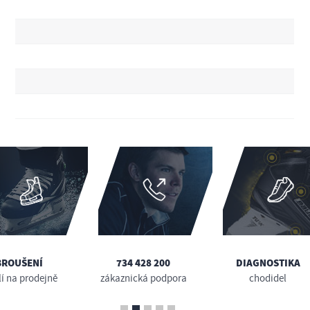
BROUŠENÍ
734 428 200
DIAGNOSTIKA
lí na prodejně
zákaznická podpora
chodidel