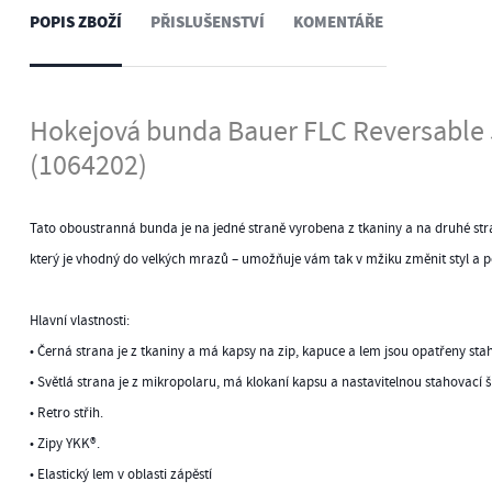
POPIS ZBOŽÍ
PŘISLUŠENSTVÍ
KOMENTÁŘE
Hokejová bunda Bauer FLC Reversable 
(1064202)
Tato oboustranná bunda je na jedné straně vyrobena z tkaniny a na druhé st
který je vhodný do velkých mrazů – umožňuje vám tak v mžiku změnit styl a p
Hlavní vlastnosti:
• Černá strana je z tkaniny a má kapsy na zip, kapuce a lem jsou opatřeny st
• Světlá strana je z mikropolaru, má klokaní kapsu a nastavitelnou stahovací
• Retro střih.
• Zipy YKK®.
• Elastický lem v oblasti zápěstí