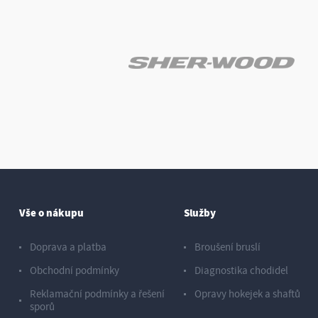
Vše o nákupu
Služby
Doprava a platba
Broušení bruslí
Obchodní podmínky
Diagnostika chodidel
Reklamační podmínky a řešení
Opravy hokejek a shaftů
sporů