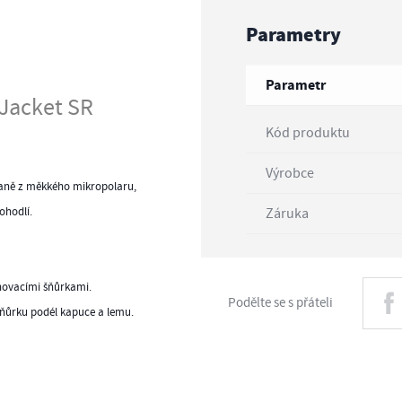
Parametry
Parametr
Jacket SR
Kód produktu
Výrobce
raně z měkkého mikropolaru,
Záruka
ohodlí.
ahovacími šňůrkami.
Podělte se s přáteli
 šňůrku podél kapuce a lemu.