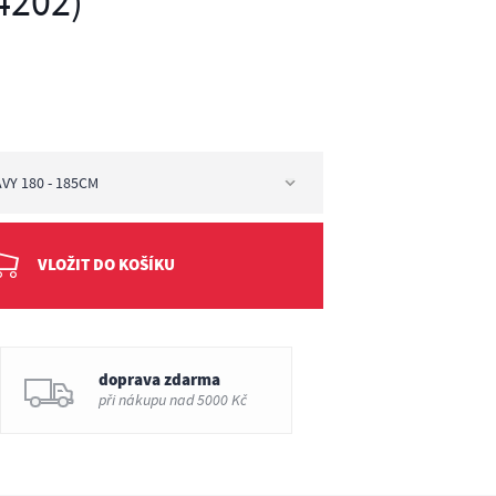
4202)
VY 180 - 185CM
vy 180 - 185cm
VLOŽIT DO KOŠÍKU
doprava zdarma
při nákupu nad 5000 Kč