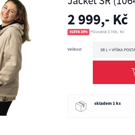
Jacket SR (106
2 999,- Kč
Původně 3 749,- Kč
SLEVA 20%
Velikost
SR L = VÝŠKA POSTA
SR L = výška posta
skladem 1 ks