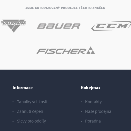
JSME AUTORIZOVANÝ PRODEJCE TĚCHTO ZNAČEK
Informace
Hokejmax
Tabulky velikostí
Kontakty
Zahnutí čepelí
Naše prodejna
Slevy pro oddíly
Poradna