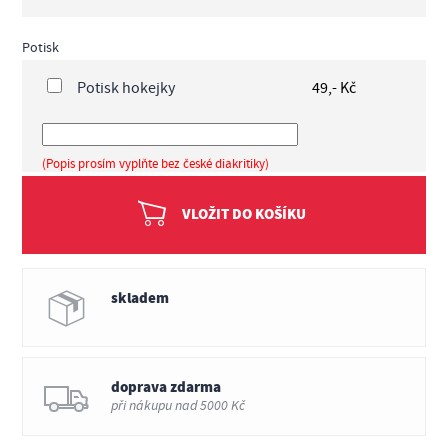
Potisk
Potisk hokejky
49,- Kč
(Popis prosím vyplňte bez české diakritiky)
VLOŽIT DO KOŠÍKU
skladem
doprava zdarma
při nákupu nad 5000 Kč