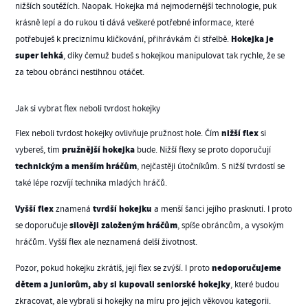
nižších soutěžích. Naopak. Hokejka má nejmodernější technologie, puk
krásně lepí a do rukou ti dává veškeré potřebné informace, které
Hokejka je
potřebuješ k preciznímu kličkování, přihrávkám či střelbě.
super lehká
, díky čemuž budeš s hokejkou manipulovat tak rychle, že se
za tebou obránci nestihnou otáčet.
Jak si vybrat flex neboli tvrdost hokejky
nižší flex
Flex neboli tvrdost hokejky ovlivňuje pružnost hole. Čím
si
pružnější hokejka
vybereš, tím
bude. Nižší flexy se proto doporučují
technickým a menším hráčům
, nejčastěji útočníkům. S nižší tvrdostí se
také lépe rozvíjí technika mladých hráčů.
Vyšší flex
tvrdší hokejku
znamená
a menší šanci jejího prasknutí. I proto
silověji založeným hráčům
se doporučuje
, spíše obráncům, a vysokým
hráčům. Vyšší flex ale neznamená delší životnost.
nedoporučujeme
Pozor, pokud hokejku zkrátíš, její flex se zvýší. I proto
dětem a juniorům, aby si kupovali seniorské hokejky
, které budou
zkracovat, ale vybrali si hokejky na míru pro jejich věkovou kategorii.