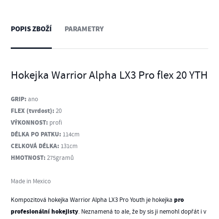
POPIS ZBOŽÍ
PARAMETRY
Hokejka Warrior Alpha LX3 Pro flex 20 YTH
GRIP:
ano
FLEX (tvrdost):
20
VÝKONNOST:
profi
DÉLKA PO PATKU:
114cm
CELKOVÁ DÉLKA:
131cm
HMOTNOST:
275gramů
Made in Mexico
pro
Kompozitová hokejka Warrior Alpha LX3 Pro Youth je hokejka
profesionální hokejisty
. Neznamená to ale, že by sis ji nemohl dopřát i v