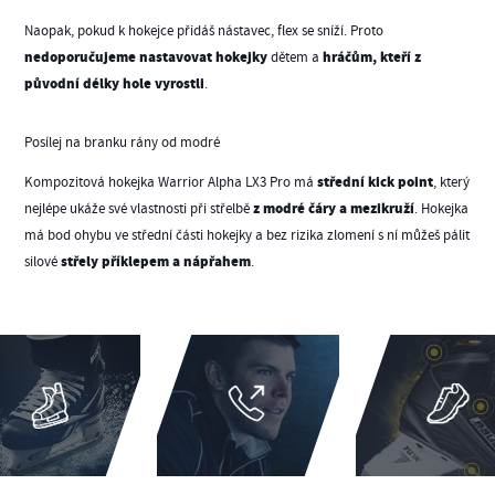
Naopak, pokud k hokejce přidáš nástavec, flex se sníží. Proto
nedoporučujeme nastavovat hokejky
hráčům, kteří z
dětem a
původní délky hole vyrostli
.
Posílej na branku rány od modré
střední kick point
Kompozitová hokejka Warrior Alpha LX3 Pro má
, který
z modré čáry a mezikruží
nejlépe ukáže své vlastnosti při střelbě
. Hokejka
má bod ohybu ve střední části hokejky a bez rizika zlomení s ní můžeš pálit
střely příklepem a nápřahem
silové
.