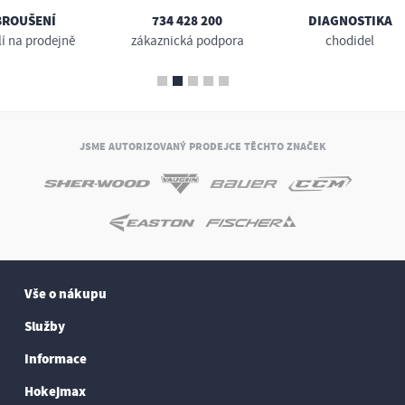
BROUŠENÍ
734 428 200
DIAGNOSTIKA
lí na prodejně
zákaznická podpora
chodidel
JSME AUTORIZOVANÝ PRODEJCE TĚCHTO ZNAČEK
Vše o nákupu
Služby
Informace
Hokejmax