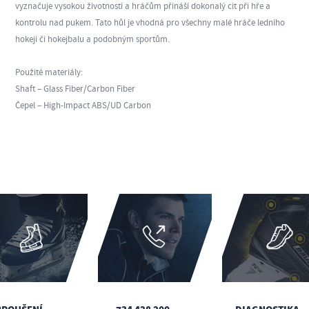
vyznačuje vysokou životností a hráčům přináší dokonalý cit při hře a
kontrolu nad pukem. Tato hůl je vhodná pro všechny malé hráče ledního
hokeji či hokejbalu a podobným sportům.
Použité materiály:
Shaft – Glass Fiber/Carbon Fiber
Čepel – High-Impact ABS/UD Carbon