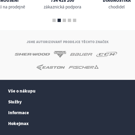
BROUŠENÍ
734 428 200
DIAGNOSTIKA
lí na prodejně
zákaznická podpora
chodidel
JSME AUTORIZOVANÝ PRODEJCE TĚCHTO ZNAČEK
Vše o nákupu
Služby
Informace
Hokejmax