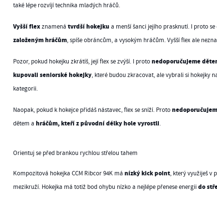
také lépe rozvíjí technika mladých hráčů.
Vyšší flex
tvrdší hokejku
znamená
a menší šanci jejího prasknutí. I proto s
založeným hráčům
, spíše obráncům, a vysokým hráčům. Vyšší flex ale nezna
nedoporučujeme dětem
Pozor, pokud hokejku zkrátíš, její flex se zvýší. I proto
kupovali seniorské hokejky
, které budou zkracovat, ale vybrali si hokejky 
kategorii.
nedoporučujem
Naopak, pokud k hokejce přidáš nástavec, flex se sníží. Proto
hráčům, kteří z původní délky hole vyrostli
dětem a
.
Orientuj se před brankou rychlou střelou tahem
nízký kick point
Kompozitová hokejka CCM Ribcor 94K má
, který využiješ 
do stř
mezikruží. Hokejka má totiž bod ohybu nízko a nejlépe přenese energii