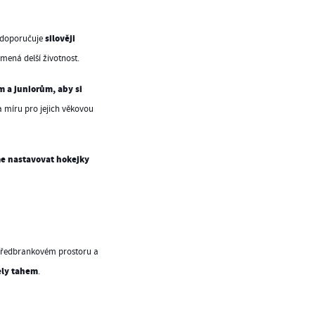
silověji
e doporučuje
mená delší životnost.
 a juniorům, aby si
na míru pro jejich věkovou
e nastavovat hokejky
v předbrankovém prostoru a
ely tahem
.