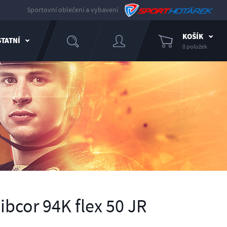
Sportovní oblečení a vybavení
KOŠÍK
TATNÍ
0 položek
bcor 94K flex 50 JR