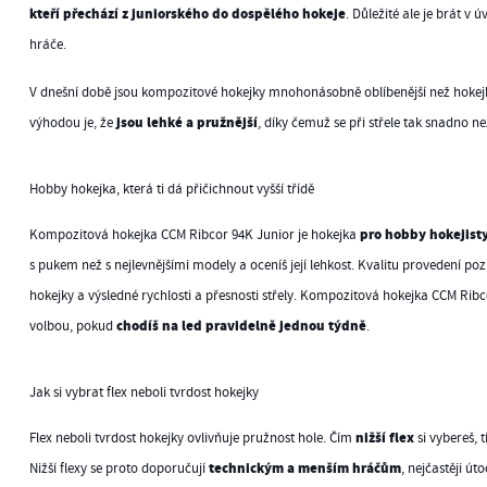
kteří přechází z juniorského do dospělého hokeje
. Důležité ale je brát v
hráče.
V dnešní době jsou kompozitové hokejky mnohonásobně oblíbenější než hokejky
jsou lehké a pružnější
výhodou je, že
, díky čemuž se při střele tak snadno n
Hobby hokejka, která ti dá přičichnout vyšší třídě
pro hobby hokejist
Kompozitová hokejka CCM Ribcor 94K Junior je hokejka
s pukem než s nejlevnějšími modely a oceníš její lehkost. Kvalitu provedení poz
hokejky a výsledné rychlosti a přesnosti střely. Kompozitová hokejka CCM Rib
chodíš na led pravidelně jednou týdně
volbou, pokud
.
Jak si vybrat flex neboli tvrdost hokejky
nižší flex
Flex neboli tvrdost hokejky ovlivňuje pružnost hole. Čím
si vybereš, 
technickým a menším hráčům
Nižší flexy se proto doporučují
, nejčastěji út