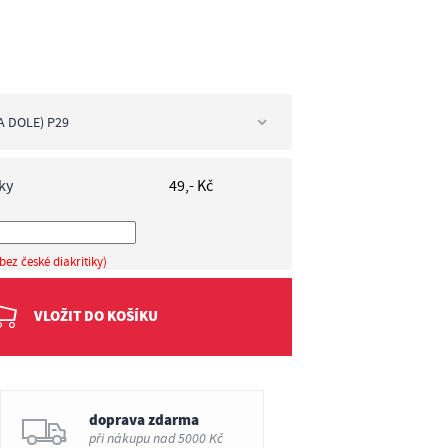
A DOLE) P29
dole) P29
ky
49,- Kč
bez české diakritiky)
VLOŽIT DO KOŠÍKU
doprava zdarma
při nákupu nad 5000 Kč