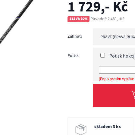
1 729,- Kč
Původně 2 481,- Kč
SLEVA 30%
Zahnutí
PRAVÉ (PRAVÁ RUK
pravé (pravá ruka 
Potisk
Potisk hokej
(Popis prosím vyplňte 
skladem 3 ks