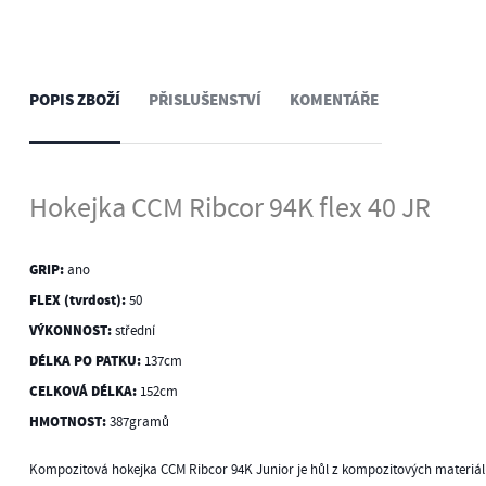
POPIS ZBOŽÍ
PŘISLUŠENSTVÍ
KOMENTÁŘE
Hokejka CCM Ribcor 94K flex 40 JR
GRIP:
ano
FLEX (tvrdost):
50
VÝKONNOST:
střední
DÉLKA PO PATKU:
137cm
CELKOVÁ DÉLKA:
152cm
HMOTNOST:
387gramů
Kompozitová hokejka CCM Ribcor 94K Junior je hůl z kompozitových materiá