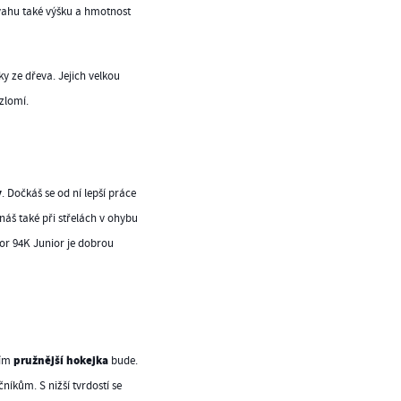
 úvahu také výšku a hmotnost
 ze dřeva. Jejich velkou
ezlomí.
y
. Dočkáš se od ní lepší práce
náš také při střelách v ohybu
cor 94K Junior je dobrou
pružnější hokejka
tím
bude.
očníkům. S nižší tvrdostí se