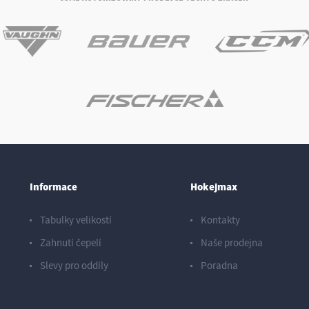
Informace
Hokejmax
Tabulky velikostí
Kontakty
Zahnutí čepelí
Naše prodejna
Slevy pro oddíly
Poradna