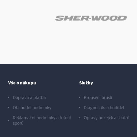
Vše o nákupu
Služby
Doprava a platba
Broušení bruslí
Obchodní podmínky
Diagnostika chodidel
Reklamační podmínky a řešení
Opravy hokejek a shaftů
sporů