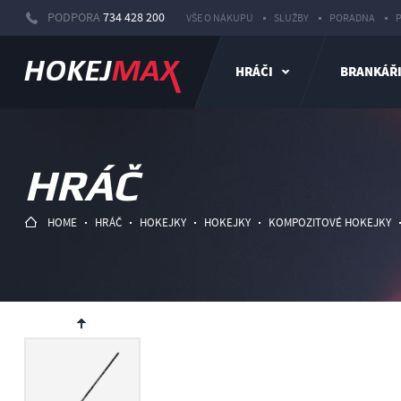
PODPORA
734 428 200
VŠE O NÁKUPU
SLUŽBY
PORADNA
HRÁČI
BRANKÁŘ
HRÁČ
HOME
HRÁČ
HOKEJKY
HOKEJKY
KOMPOZITOVÉ HOKEJKY
ev