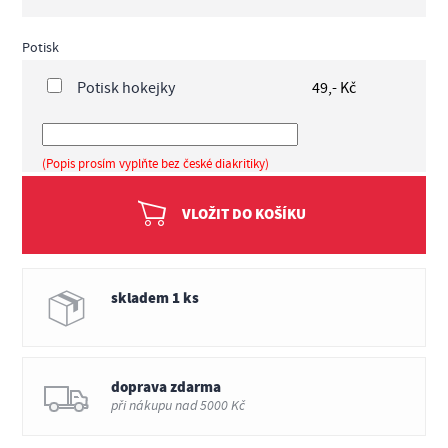
Potisk
Potisk hokejky
49,- Kč
(Popis prosím vyplňte bez české diakritiky)
VLOŽIT DO KOŠÍKU
skladem 1 ks
doprava zdarma
při nákupu nad 5000 Kč