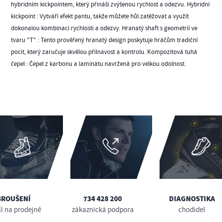
hybridním kickpointem, který přináší zvýšenou rychlost a odezvu. Hybridní
kickpoint : Vytváří efekt pantu, takže můžete hůl zatěžovat a využít
dokonalou kombinaci rychlosti a odezvy. Hranatý shaft s geometrií ve
tvaru "T" : Tento prověřený hranatý design poskytuje hráčům tradiční
pocit, který zaručuje skvělou přilnavost a kontrolu. Kompozitová tuhá
čepel : Čepel z karbonu a laminátu navržená pro velkou odolnost.
BROUŠENÍ
734 428 200
DIAGNOSTIKA
lí na prodejně
zákaznická podpora
chodidel