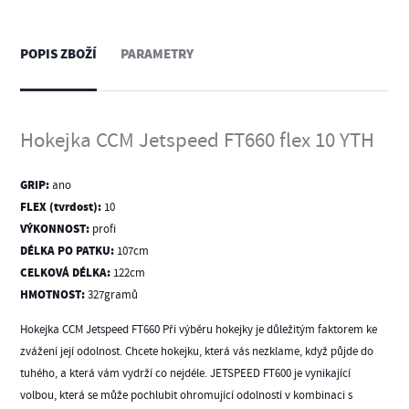
POPIS ZBOŽÍ
PARAMETRY
Hokejka CCM Jetspeed FT660 flex 10 YTH
GRIP:
ano
FLEX (tvrdost):
10
VÝKONNOST:
profi
DÉLKA PO PATKU:
107cm
CELKOVÁ DÉLKA:
122cm
HMOTNOST:
327gramů
Hokejka CCM Jetspeed FT660 Při výběru hokejky je důležitým faktorem ke
zvážení její odolnost. Chcete hokejku, která vás nezklame, když půjde do
tuhého, a která vám vydrží co nejdéle. JETSPEED FT600 je vynikající
volbou, která se může pochlubit ohromující odolností v kombinaci s