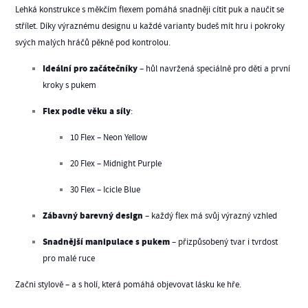
Lehká konstrukce s měkčím flexem pomáhá snadněji cítit puk a naučit se
střílet. Díky výraznému designu u každé varianty budeš mít hru i pokroky
svých malých hráčů pěkně pod kontrolou.
Ideální pro začátečníky
– hůl navržená speciálně pro děti a první
kroky s pukem
Flex podle věku a síly
:
10 Flex – Neon Yellow
20 Flex – Midnight Purple
30 Flex – Icicle Blue
Zábavný barevný design
– každý flex má svůj výrazný vzhled
Snadnější manipulace s pukem
– přizpůsobený tvar i tvrdost
pro malé ruce
Začni stylově – a s holí, která pomáhá objevovat lásku ke hře.