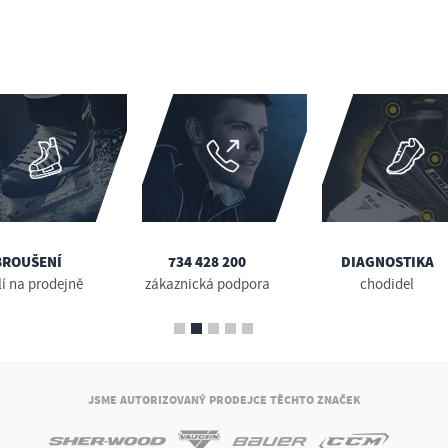
BROUŠENÍ
734 428 200
DIAGNOSTIKA
lí na prodejně
zákaznická podpora
chodidel
JSME AUTORIZOVANÝ PRODEJCE TĚCHTO ZNAČEK