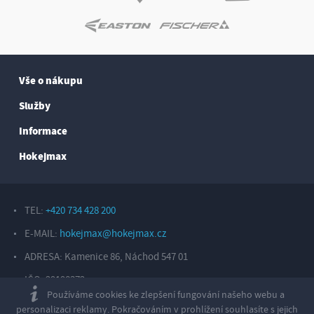
Vše o nákupu
Služby
Informace
Hokejmax
TEL:
+420 734 428 200
E-MAIL:
hokejmax@hokejmax.cz
ADRESA: Kamenice 86, Náchod 547 01
IČO: 29198372
Používáme cookies ke zlepšení fungování našeho webu a
Copyright © 2026, Sport Hotárek s. r. o.
personalizaci reklamy. Pokračováním v prohlížení souhlasíte s jejich