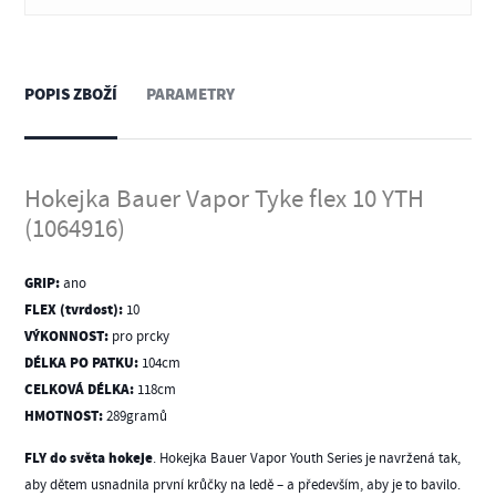
POPIS ZBOŽÍ
PARAMETRY
Hokejka Bauer Vapor Tyke flex 10 YTH
(1064916)
GRIP:
ano
FLEX (tvrdost):
10
VÝKONNOST:
pro prcky
DÉLKA PO PATKU:
104cm
CELKOVÁ DÉLKA:
118cm
HMOTNOST:
289gramů
FLY do světa hokeje
. Hokejka Bauer Vapor Youth Series je navržená tak,
aby dětem usnadnila první krůčky na ledě – a především, aby je to bavilo.