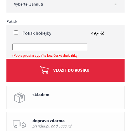
Potisk
Potisk hokejky
49,- Kč
(Popis prosím vyplňte bez české diakritiky)
VLOŽIT DO KOŠÍKU
skladem
doprava zdarma
při nákupu nad 5000 Kč