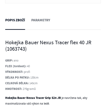
POPIS ZBOŽÍ
PARAMETRY
Hokejka Bauer Nexus Tracer flex 40 JR
(1063743)
GRIP:
ano
FLEX (tvrdost):
40
VÝKONNOST:
profi
DÉLKA PO PATKU:
130cm
CELKOVÁ DÉLKA:
145cm
HMOTNOST:
279gramů
Hokejka Bauer Nexus Tracer Grip S24 JR
je navržena tak, aby
maximalizovala váš výkon na ledě.