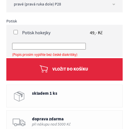
Potisk
Potisk hokejky
49,- Kč
(Popis prosím vyplňte bez české diakritiky)
VLOŽIT DO KOŠÍKU
skladem 1 ks
doprava zdarma
při nákupu nad 5000 Kč