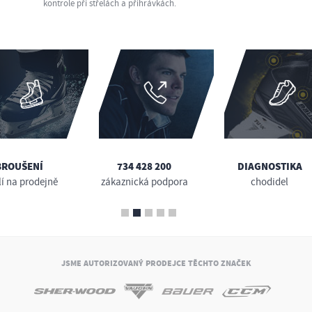
kontrole při střelách a přihrávkách.
BROUŠENÍ
734 428 200
DIAGNOSTIKA
lí na prodejně
zákaznická podpora
chodidel
JSME AUTORIZOVANÝ PRODEJCE TĚCHTO ZNAČEK