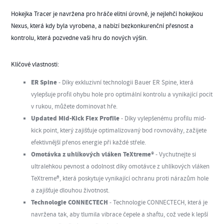
Hokejka Tracer je navržena pro hráče elitní úrovně, je nejlehčí hokejkou
Nexus, která kdy byla vyrobena, a nabízí bezkonkurenční přesnost a
kontrolu, která pozvedne vaši hru do nových výšin.
Klíčové vlastnosti:
ER Spine
- Díky exkluzivní technologii Bauer ER Spine, která
vylepšuje profil ohybu hole pro optimální kontrolu a vynikající pocit
v rukou, můžete dominovat hře.
Updated Mid-Kick Flex Profile
- Díky vylepšenému profilu mid-
kick point, který zajišťuje optimalizovaný bod rovnováhy, zažijete
efektivnější přenos energie při každé střele.
Omotávka z uhlíkových vláken TeXtreme®
- Vychutnejte si
ultralehkou pevnost a odolnost díky omotávce z uhlíkových vláken
TeXtreme®, která poskytuje vynikající ochranu proti nárazům hole
a zajišťuje dlouhou životnost.
Technologie CONNECTECH
- Technologie CONNECTECH, která je
navržena tak, aby tlumila vibrace čepele a shaftu, což vede k lepší