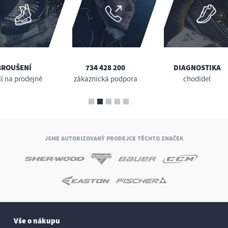
BROUŠENÍ
734 428 200
DIAGNOSTIKA
lí na prodejně
zákaznická podpora
chodidel
JSME AUTORIZOVANÝ PRODEJCE TĚCHTO ZNAČEK
Vše o nákupu