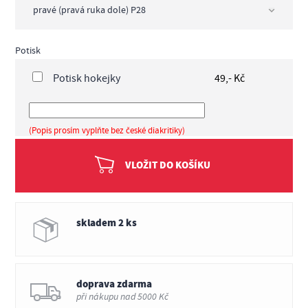
Potisk
Potisk hokejky
49,- Kč
(Popis prosím vyplňte bez české diakritiky)
VLOŽIT DO KOŠÍKU
skladem 2 ks
doprava zdarma
při nákupu nad 5000 Kč