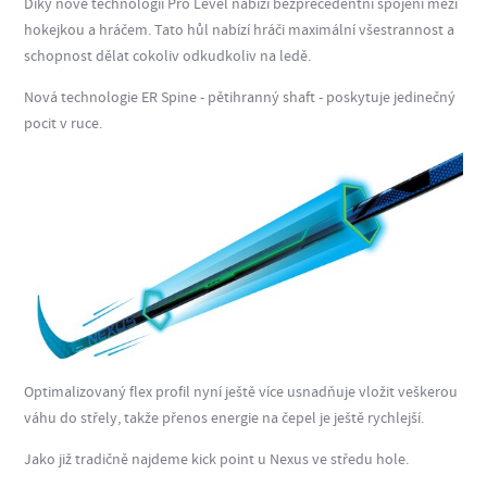
Díky nové technologii Pro Level nabízí bezprecedentní spojení mezi
hokejkou a hráčem. Tato hůl nabízí hráči maximální všestrannost a
schopnost dělat cokoliv odkudkoliv na ledě.
Nová technologie ER Spine - pětihranný shaft - poskytuje jedinečný
pocit v ruce.
Optimalizovaný flex profil nyní ještě více usnadňuje vložit veškerou
váhu do střely, takže přenos energie na čepel je ještě rychlejší.
Jako již tradičně najdeme kick point u Nexus ve středu hole.