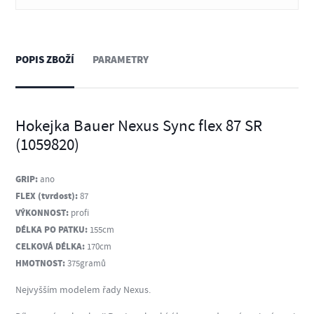
POPIS ZBOŽÍ
PARAMETRY
Hokejka Bauer Nexus Sync flex 87 SR
(1059820)
GRIP:
ano
FLEX (tvrdost):
87
VÝKONNOST:
profi
DÉLKA PO PATKU:
155cm
CELKOVÁ DÉLKA:
170cm
HMOTNOST:
375gramů
Nejvyšším modelem řady Nexus.