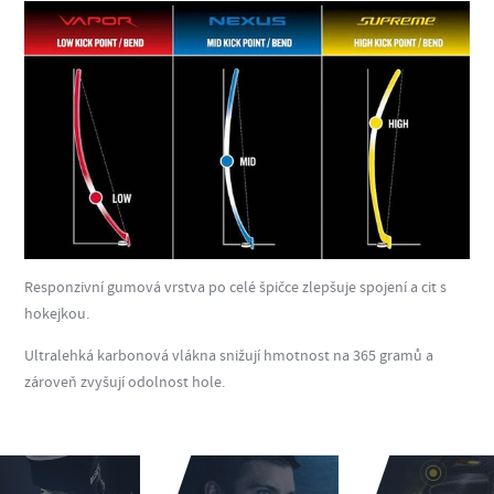
Responzivní gumová vrstva po celé špičce zlepšuje spojení a cit s
hokejkou.
Ultralehká karbonová vlákna snižují hmotnost na 365 gramů a
zároveň zvyšují odolnost hole.