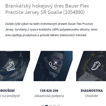
Brankářský hokejový dres Bauer Flex
Practice Jersey SR Goalie (1054890)
Zažijte vyšší výkon na ledě s tréninkovým dresem Bauer Flex Practice
Jersey. Vyrobený z vysoce kvalitního 100% polyesterového síťoviny, tento
dres zajišťuje prodyšnost a pohodlí během intenzivních tréninků.
BROUŠENÍ
734 428 200
DIAGNOSTIKA
lí na prodejně
zákaznická podpora
chodidel