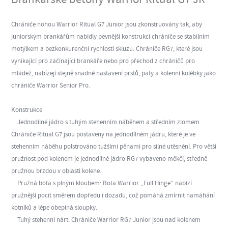
Chrániče nohou Warrior Ritual G7 Junior jsou zkonstruovány tak, aby
juniorským brankářům nabídly pevnější konstrukci chrániče se stabilním
motýlkem a bezkonkurenční rychlostí skluzu. Chrániče RG7, které jsou
vynikající pro začínající brankáře nebo pro přechod z chráničů pro
mládež, nabízejí stejně snadné nastavení prstů, paty a kolenní kolébky jako
chrániče Warrior Senior Pro.
Konstrukce
Jednodílné jádro s tuhým stehenním náběhem a středním zlomem
Chrániče Ritual G7 jsou postaveny na jednodílném jádru, které je ve
stehenním náběhu polstrováno tužšími pěnami pro silné utěsnění. Pro větší
pružnost pod kolenem je jednodílné jádro RG7 vybaveno měkčí, středně
pružnou brzdou v oblasti kolene.
Pružná bota s plným kloubem: Bota Warrior „Full Hinge“ nabízí
pružnější pocit směrem dopředu i dozadu, což pomáhá zmírnit namáhání
kotníků a lépe obepíná sloupky.
Tuhý stehenní nárt: Chrániče Warrior RG7 Junior jsou nad kolenem