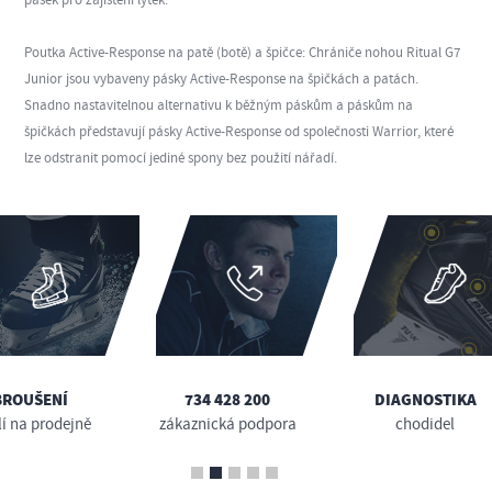
Poutka Active-Response na patě (botě) a špičce: Chrániče nohou Ritual G7
Junior jsou vybaveny pásky Active-Response na špičkách a patách.
Snadno nastavitelnou alternativu k běžným páskům a páskům na
špičkách představují pásky Active-Response od společnosti Warrior, které
lze odstranit pomocí jediné spony bez použití nářadí.
BROUŠENÍ
734 428 200
DIAGNOSTIKA
lí na prodejně
zákaznická podpora
chodidel