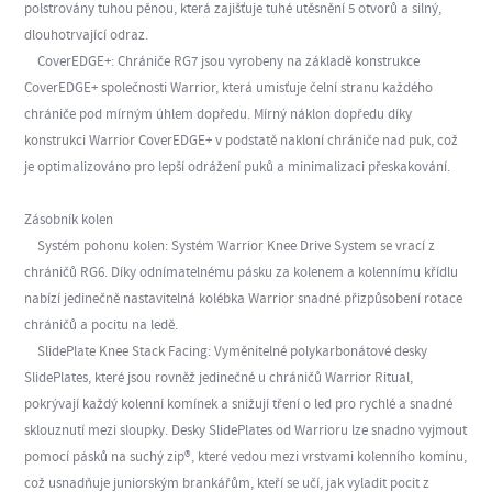
polstrovány tuhou pěnou, která zajišťuje tuhé utěsnění 5 otvorů a silný,
dlouhotrvající odraz.
CoverEDGE+: Chrániče RG7 jsou vyrobeny na základě konstrukce
CoverEDGE+ společnosti Warrior, která umisťuje čelní stranu každého
chrániče pod mírným úhlem dopředu. Mírný náklon dopředu díky
konstrukci Warrior CoverEDGE+ v podstatě nakloní chrániče nad puk, což
je optimalizováno pro lepší odrážení puků a minimalizaci přeskakování.
Zásobník kolen
Systém pohonu kolen: Systém Warrior Knee Drive System se vrací z
chráničů RG6. Díky odnímatelnému pásku za kolenem a kolennímu křídlu
nabízí jedinečně nastavitelná kolébka Warrior snadné přizpůsobení rotace
chráničů a pocitu na ledě.
SlidePlate Knee Stack Facing: Vyměnitelné polykarbonátové desky
SlidePlates, které jsou rovněž jedinečné u chráničů Warrior Ritual,
pokrývají každý kolenní komínek a snižují tření o led pro rychlé a snadné
sklouznutí mezi sloupky. Desky SlidePlates od Warrioru lze snadno vyjmout
pomocí pásků na suchý zip®, které vedou mezi vrstvami kolenního komínu,
což usnadňuje juniorským brankářům, kteří se učí, jak vyladit pocit z