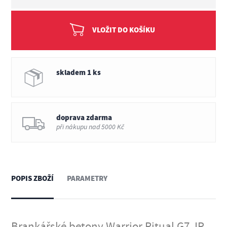
VLOŽIT DO KOŠÍKU
skladem 1 ks
doprava zdarma
při nákupu nad 5000 Kč
POPIS ZBOŽÍ
PARAMETRY
Brankářské betony Warrior Ritual G7 JR