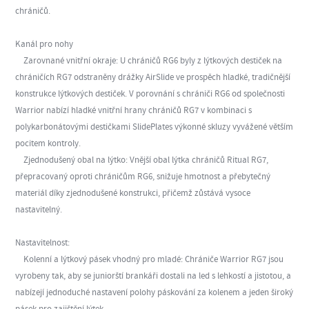
chráničů.
Kanál pro nohy
Zarovnané vnitřní okraje: U chráničů RG6 byly z lýtkových destiček na
chráničích RG7 odstraněny drážky AirSlide ve prospěch hladké, tradičnější
konstrukce lýtkových destiček. V porovnání s chrániči RG6 od společnosti
Warrior nabízí hladké vnitřní hrany chráničů RG7 v kombinaci s
polykarbonátovými destičkami SlidePlates výkonné skluzy vyvážené větším
pocitem kontroly.
Zjednodušený obal na lýtko: Vnější obal lýtka chráničů Ritual RG7,
přepracovaný oproti chráničům RG6, snižuje hmotnost a přebytečný
materiál díky zjednodušené konstrukci, přičemž zůstává vysoce
nastavitelný.
Nastavitelnost:
Kolenní a lýtkový pásek vhodný pro mladé: Chrániče Warrior RG7 jsou
vyrobeny tak, aby se juniorští brankáři dostali na led s lehkostí a jistotou, a
nabízejí jednoduché nastavení polohy páskování za kolenem a jeden široký
pásek pro zajištění lýtek.