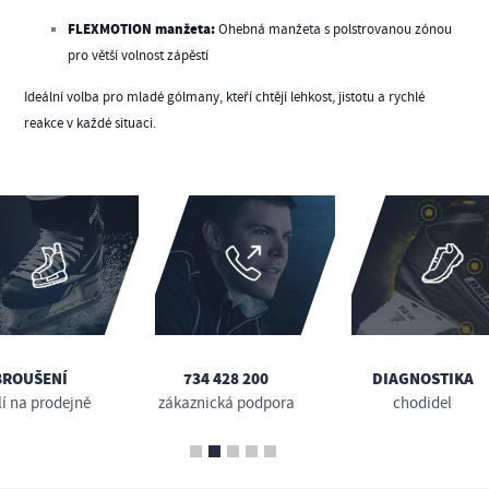
FLEXMOTION manžeta:
Ohebná manžeta s polstrovanou zónou
pro větší volnost zápěstí
Ideální volba pro mladé gólmany, kteří chtějí lehkost, jistotu a rychlé
reakce v každé situaci.
BROUŠENÍ
734 428 200
DIAGNOSTIKA
lí na prodejně
zákaznická podpora
chodidel