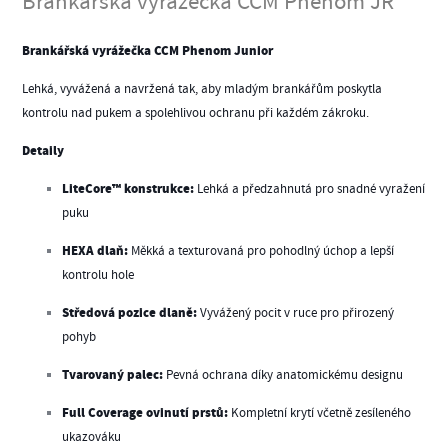
Brankářská vyrážečka CCM Phenom JR
Brankářská vyrážečka CCM Phenom Junior
Lehká, vyvážená a navržená tak, aby mladým brankářům poskytla
kontrolu nad pukem a spolehlivou ochranu při každém zákroku.
Detaily
LiteCore™ konstrukce:
Lehká a předzahnutá pro snadné vyražení
puku
HEXA dlaň:
Měkká a texturovaná pro pohodlný úchop a lepší
kontrolu hole
Středová pozice dlaně:
Vyvážený pocit v ruce pro přirozený
pohyb
Tvarovaný palec:
Pevná ochrana díky anatomickému designu
Full Coverage ovinutí prstů:
Kompletní krytí včetně zesíleného
ukazováku