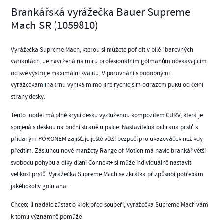
Brankářská vyrážečka Bauer Supreme
Mach SR (1059810)
Vyrážečka Supreme Mach, kterou si můžete pořídit v bílé i barevných
variantách. Je navržená na míru profesionálním gólmanům očekávajícím
od své výstroje maximální kvalitu. V porovnání s podobnými
vyrážečkam
i
ina trhu vyniká mimo jiné rychlejším odrazem puku od čelní
strany desky.
Tento model má plně krycí desku vyztuženou kompozitem CURV, která je
spojená s deskou na boční straně u palce. Nastavitelná ochrana prstů s
přidaným PORONEM zajišťuje ještě větší bezpečí pro ukazováček než kdy
předtím. Zásluhou nové manžety Range of Motion má navíc brankář větší
svobodu pohybu a díky dlani Connekt+ si může individuálně nastavit
velikost prstů. Vyrážečka Supreme Mach se zkrátka přizpůsobí potřebám
jakéhokoliv golmana.
Chcete-li nadále zůstat o krok před soupeři, vyrážečka Supreme Mach vám
k tomu významně pomůže.