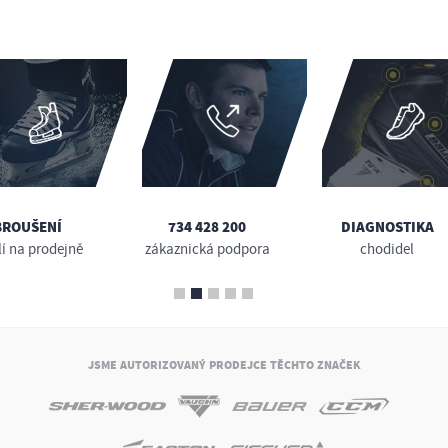
BROUŠENÍ
734 428 200
DIAGNOSTIKA
lí na prodejně
zákaznická podpora
chodidel
JSME AUTORIZOVANÝ PRODEJCE TĚCHTO ZNAČEK