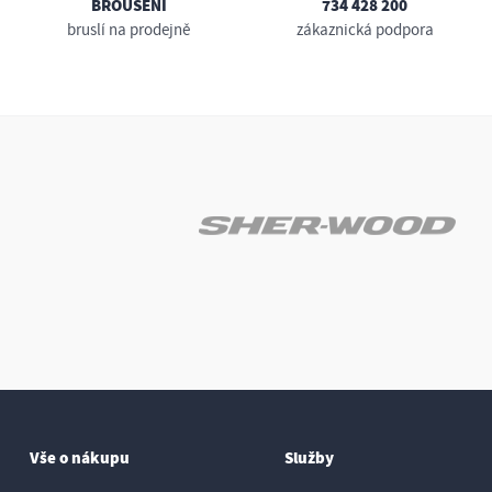
BROUŠENÍ
734 428 200
bruslí na prodejně
zákaznická podpora
Vše o nákupu
Služby