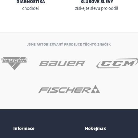
DIAGNOSTIKA
KLUBOVÉ SLEVY
chodidel
získejte slevu pro oddíl
JSME AUTORIZOVANÝ PRODEJCE TĚCHTO ZNAČEK
Informace
Hokejmax