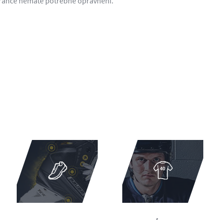
tránce nemáte potřebné oprávnění.