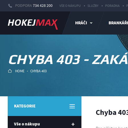
PODPORA
734 428 200
VŠE O NÁKUPU
SLUŽBY
PORADNA
HRÁČI
BRANKÁŘ
CHYBA 403 - ZAK
HOME
CHYBA 403
KATEGORIE
Chyba 403
Vše o nákupu